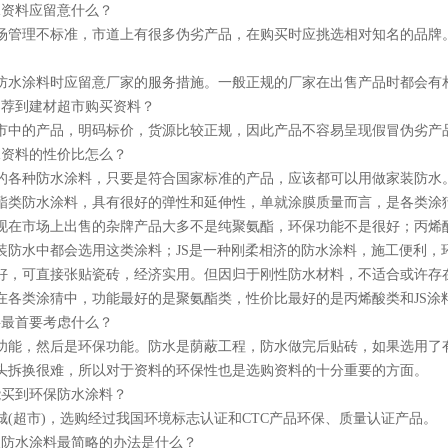
水资料应留意什么？
场管理不标准，市道上有很多伪劣产品，在购买时应挑选相对知名的品牌。
防水涂料时应留意厂家的服务措施。一般正规的厂家在出售产品时都会有
引荐到建材超市购买资料？
市中的产品，明码标价，货源比较正规，因此产品不容易呈现假冒伪劣产
水资料的性价比怎么？
的各种防水涂料，只要是符合国家标准的产品，应该都可以用做家装防水
酯类防水涂料，具有很好的弹性和延伸性，单就涂膜质量而言，是各类涂
现在市场上出售的杂牌产品大多不是纯聚氨酯，环保功能不是很好；丙烯
装防水中都会选用这类涂料；JS是一种刚柔相济的防水涂料，施工便利，
好，可直接张贴瓷砖，经济实用。但因归于刚性防水材料，不适合或许存
在各类涂猜中，功能最好的是聚氨酯类，性价比最好的是丙烯酸类和JS涂
料最首要考虑什么？
功能，然后是环保功能。防水是荫蔽工程，防水做完后贴砖，如果选用了有
头拆换很难，所以对于资料的环保性也是选购资料的十分重要的方面。
能买到环保防水涂料？
城(超市)，选购经过我国环境标志认证和CTC产品环保、质量认证产品。
假防水涂料最简略的办法是什么？