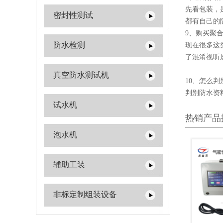
先看包装，
密封性测试
都有自己的
9、购买聚
防水检测
现在很多这
了混淆视听居
真空防水测试机
10、怎么
判别防水资料
试水机
热销产品
泡水机
辅助工装
非标定制组装设备