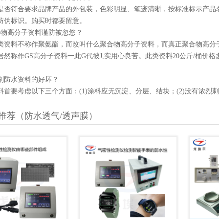
是否符合要求品牌产品的外包装，色彩明显、笔迹清晰，按标准标示产品
防伪标识。购买时都要留意。
合物高分子资料谨防被忽悠？
类资料不称作聚氨酯，而改叫什么聚合物高分子资料，而真正聚合物高分子
然称作GS高分子资料一此G代彼J,实用心良苦。此类资料20公斤/桶价格
判别防水资料的好坏？
首要考虑以下三个方面：(1)涂料应无沉淀、分层、结块；(2)没有浓烈刺
推荐（防水透气/透声膜）