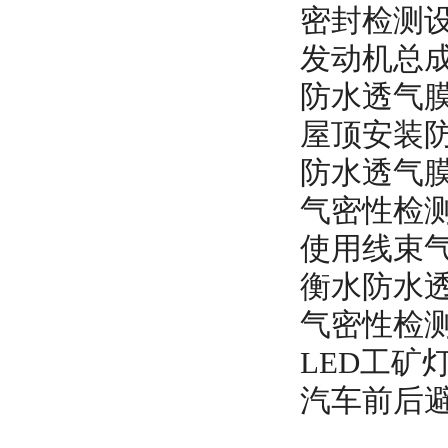
密封检测
发动机总
防水透气
屋顶安装
防水透气
气密性检
使用线束
衡水防水
气密性检
LED工矿
汽车前后