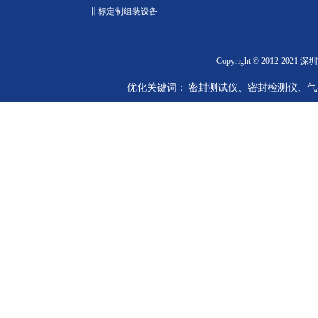
非标定制组装设备
Copyright © 2012-2
优化关键词： 密封测试仪、密封检测仪、