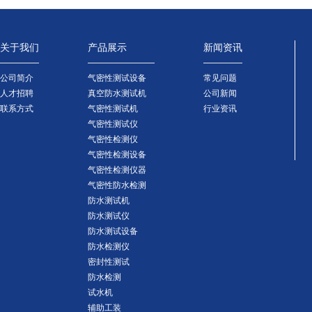
关于我们
产品展示
新闻资讯
公司简介
气密性测试设备
常见问题
人才招聘
真空防水测试机
公司新闻
联系方式
气密性测试机
行业资讯
气密性测试仪
气密性检测仪
气密性检测设备
气密性检测仪器
气密性防水检测
防水测试机
防水测试仪
防水测试设备
防水检测仪
密封性测试
防水检测
试水机
辅助工装