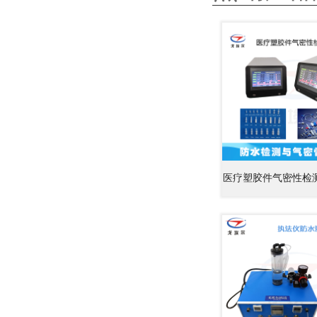
医疗塑胶件气密性检