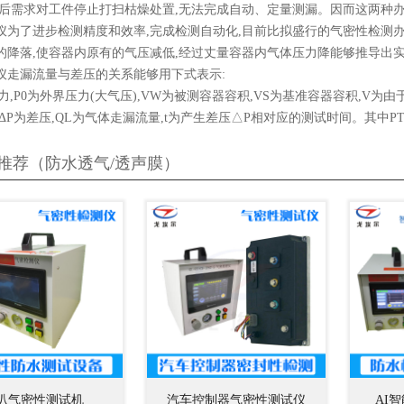
完后需求对工件停止打扫枯燥处置,无法完成自动、定量测漏。因而这两种
仪为了进步检测精度和效率,完成检测自动化,目前比拟盛行的气密性检测办
的降落,使容器内原有的气压减低,经过丈量容器内气体压力降能够推导出
仪走漏流量与差压的关系能够用下式表示:
力,P0为外界压力(大气压),VW为被测容器容积,VS为基准容器容积,V
ΔP为差压,QL为气体走漏流量,t为产生差压△P相对应的测试时间。其中P
推荐（防水透气/透声膜）
叭气密性测试机
汽车控制器气密性测试仪
AI