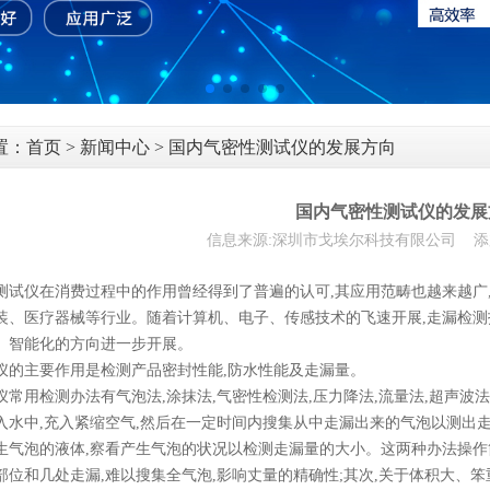
置：
首页
>
新闻中心
> 国内气密性测试仪的发展方向
国内气密性测试仪的发展
信息来源:深圳市戈埃尔科技有限公司 添加时间:
测试仪在消费过程中的作用曾经得到了普遍的认可,其应用范畴也越来越广
装、医疗器械等行业。随着计算机、电子、传感技术的飞速开展,走漏检测
、智能化的方向进一步开展。
仪的主要作用是检测产品密封性能,防水性能及走漏量。
仪常用检测办法有气泡法,涂抹法,气密性检测法,压力降法,流量法,超声
入水中,充入紧缩空气,然后在一定时间内搜集从中走漏出来的气泡以测出
生气泡的液体,察看产生气泡的状况以检测走漏量的大小。这两种办法操作
部位和几处走漏,难以搜集全气泡,影响丈量的精确性;其次,关于体积大、