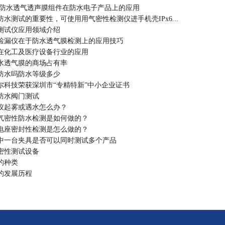
0米)防水透气透声膜组件在防水电子产品上的应用
水测试的重要性，可使用用气密性检测仪进手机壳IPx6...
测试仪应用领域介绍
检漏仪在于防水透气膜检测上的应用技巧
在化工及医疗设备行业的应用
水透气膜的商场占有率
灯防水吗防水等级多少
尔科技荣获深圳市“专精特新”中小企业证书
防水阀门测试
仪起雾或遇水怎么办？
气密性防水检测是如何做的？
电座密封性检测是怎么做的？
中一台夹具是否可以同时测试多个产品
密性测试设备
的种类
的发展历程