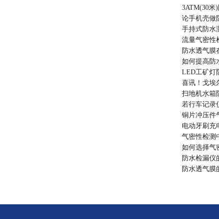
3ATM(3
论手机壳做防
手持式防水
流量气密性
防水透气膜
如何提高防
LED工矿
喜讯！戈埃
扫地机水箱
若行车记录
铜片冲压件
电动牙刷充
气密性检测
如何选择气
防水检漏仪
防水透气膜